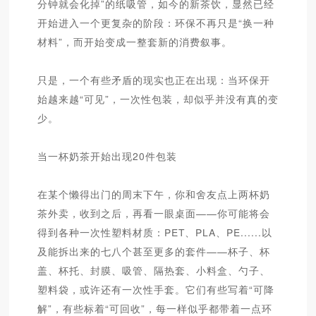
分钟就会化掉”的纸吸管，如今的新茶饮，显然已经
开始进入一个更复杂的阶段：环保不再只是“换一种
材料”，而开始变成一整套新的消费叙事。
只是，一个有些矛盾的现实也正在出现：当环保开
始越来越“可见”，一次性包装，却似乎并没有真的变
少。
当一杯奶茶开始出现20件包装
在某个懒得出门的周末下午，你和舍友点上两杯奶
茶外卖，收到之后，再看一眼桌面——你可能将会
得到各种一次性塑料材质：PET、PLA、PE......以
及能拆出来的七八个甚至更多的套件——杯子、杯
盖、杯托、封膜、吸管、隔热套、小料盒、勺子、
塑料袋，或许还有一次性手套。它们有些写着“可降
解”，有些标着“可回收”，每一样似乎都带着一点环