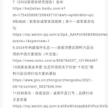
7《2022新茶饮研究报告》发布
https://baijiahao.baidu.com/s?
id=1754258087258457101&wfr=spider&for=pc
8陈娟娟：新茶饮减塑表现观察 | 第十一届零废弃论
坛
https://mp.weixin.qq.com/s/Dp4_AAhFoh6EB3WGeHw
scene=1&opennew=1
9.2024年构建循环生态——探索消费后塑料污染治
理的中国方案报告（中文版）
https://news.sohu.com/a/808784537_121964487
10国家发展改革委 生态环境部关于印发“十四五”塑
料污染治理行动方案的通知
https://www.gov.cn/zhengce/zhengceku/2021-
09/16/content_5637606.htm
11好杯新生・深度追踪：减塑不是口号，品牌行动
才是答案
https://mp.weixin.qq.com/s/shEeWr4zqq8jk9VPuzr6VQ