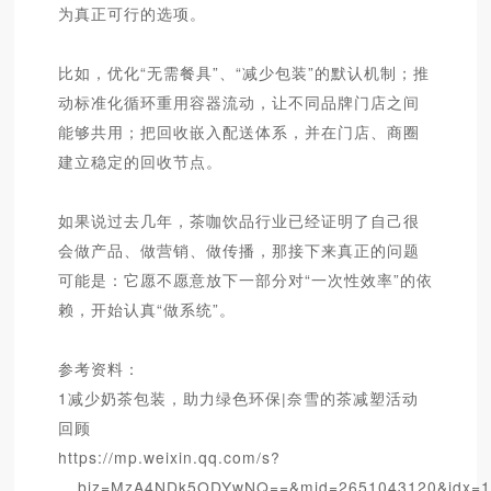
为真正可行的选项。
比如，优化“无需餐具”、“减少包装”的默认机制；推
动标准化循环重用容器流动，让不同品牌门店之间
能够共用；把回收嵌入配送体系，并在门店、商圈
建立稳定的回收节点。
如果说过去几年，茶咖饮品行业已经证明了自己很
会做产品、做营销、做传播，那接下来真正的问题
可能是：它愿不愿意放下一部分对“一次性效率”的依
赖，开始认真“做系统”。
参考资料：
1减少奶茶包装，助力绿色环保|奈雪的茶减塑活动
回顾
https://mp.weixin.qq.com/s?
__biz=MzA4NDk5ODYwNQ==&mid=2651043120&idx=1&s