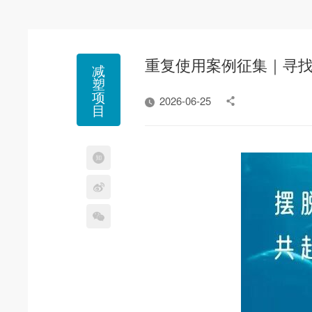
重复使用案例征集｜寻
减
塑
项
2026-06-25
目