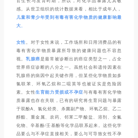
官生长与发育时期，所以，对化学品暴露尤其敏
感。从世卫组织的统计数据来看，相比于成年人，
儿童和青少年受到有毒有害化学物质的健康影响最
大
。
女性
。对于女性来说，工作场所和日用消费品的有
毒有害化学物质暴露所导致的健康问题也不容忽
视。
乳腺癌
是最常被诊断出的癌症类型之一，占全
世界癌症诊断的八分之一。虽然社会和遗传因素在
乳腺癌的病因中起关键作用，但某些化学物质如多
氯联苯、环氧乙烷和二噁英等也被证实是危险因
素。女性
生育能力受损或不孕症
与有毒有害化学物
质暴露也存在关联，已有的研究将生育问题与暴露
于双酚A、氯化烃类、杀菌副产物、环氧乙烷、乙二
醇酯、重金属、农药、邻苯二甲酸盐、溶剂、全氟
化物、辛基酚/壬基酚等化学品联系起来。这些化学
品要么与不孕症直接相关，要么与可导致女性不孕